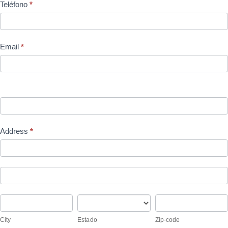
Teléfono
*
Email
*
Address
*
Address
Address
City
Estado
Zip-
code
City
Estado
Zip-code