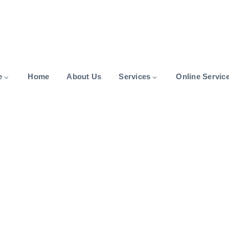
e
Home
About Us
Services
Online Servic