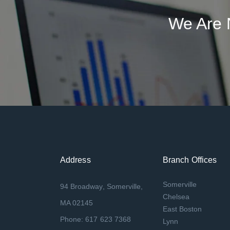
We Are 
Address
Branch Offices
Somerville
94 Broadway, Somerville,
Chelsea
MA 02145
East Boston
Phone: 617 623 7368
Lynn