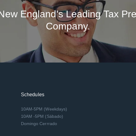
New England's Leading Tax Pre
Company.
Schedules
10AM-5PM (Weekdays)
10AM -5PM (Sábado)
Domingo Cerrrado