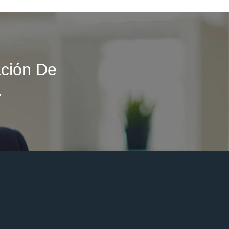
ción De
.