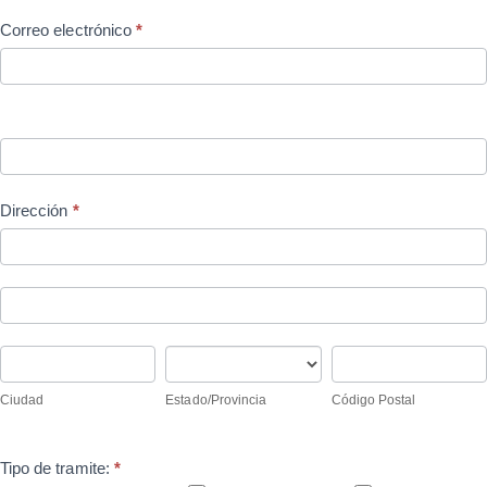
Correo electrónico
*
Dirección
*
Dirección
Dirección
Ciudad
Estado/Provincia
Código
Postal
Ciudad
Estado/Provincia
Código Postal
Tipo de tramite:
*