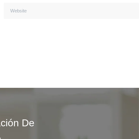
ción De
.