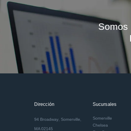
Somos 
Dirección
Sucursales
Somerville
94 Broadway, Somerville,
Chelsea
MA 02145