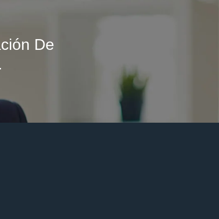
ción De
.