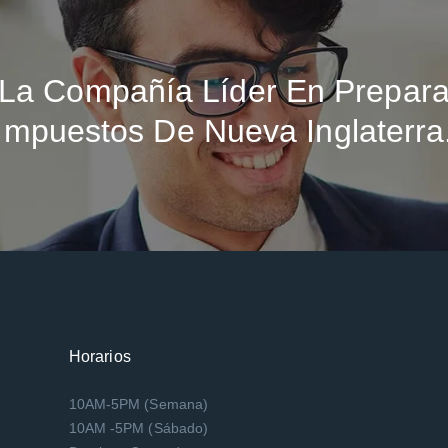
La Compañía Líder En Prepara
Impuestos De Nueva Inglaterra
Horarios
10AM-5PM (Semana)
10AM -5PM (Sábado)