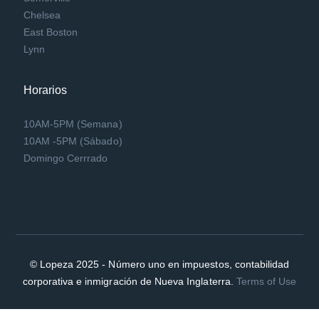
Chelsea
East Boston
Lynn
Horarios
10AM-5PM (Semana)
10AM -5PM (Sábado)
Domingo Cerrrado
© Lopeza 2025 - Número uno en impuestos, contabilidad
corporativa e inmigración de Nueva Inglaterra.
Terms of Use