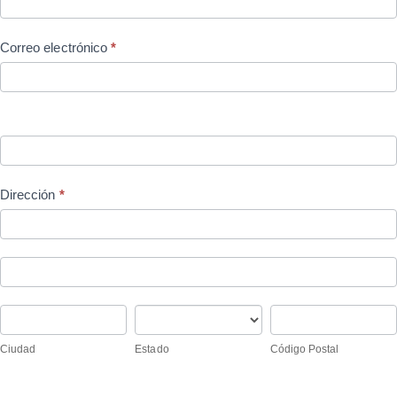
Correo electrónico
*
Dirección
*
Dirección
Dirección
Ciudad
Estado
Código
Postal
Ciudad
Estado
Código Postal