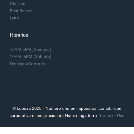
Chelsea
East Boston
Lynn
Horarios
10AM-5PM (Semana)
10AM -5PM (Sábado)
Domingo Cerrrado
© Lopeza 2025 - Número uno en impuestos, contabilidad
corporativa e inmigración de Nueva Inglaterra.
Terms of Use