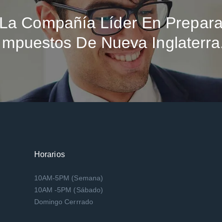
La Compañía Líder En Prepara
Impuestos De Nueva Inglaterra
Horarios
10AM-5PM (Semana)
10AM -5PM (Sábado)
Domingo Cerrrado