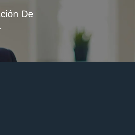
ción De
.