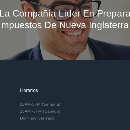
La Compañía Líder En Prepara
Impuestos De Nueva Inglaterra
Horarios
10AM-5PM (Semana)
10AM -5PM (Sábado)
Domingo Cerrrado