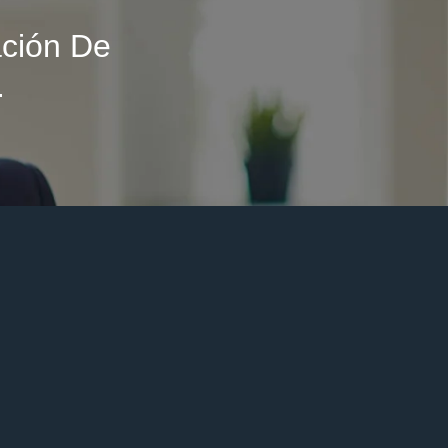
ción De
.