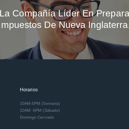
La Compañía Líder En Prepara
Impuestos De Nueva Inglaterra
Horarios
10AM-5PM (Semana)
10AM -5PM (Sábado)
Domingo Cerrrado