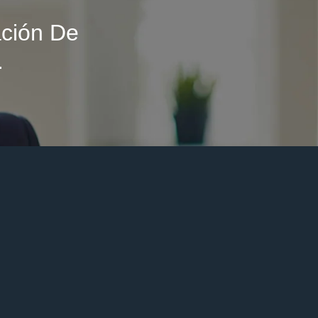
ción De
.